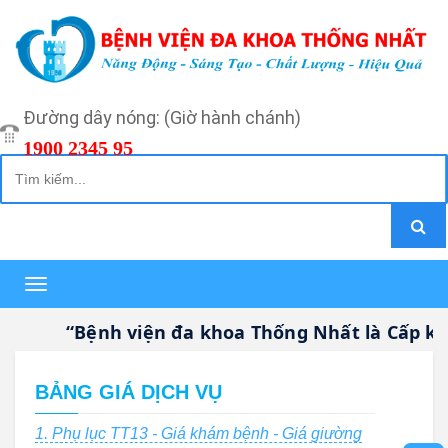
Đường dây nóng: (Giờ hành chánh)
1900 2345 95
Toggle
navigation
“Bệnh viện đa khoa Thống Nhất là Cấp k
BẢNG GIÁ DỊCH VỤ
1. Phụ lục TT13 - Giá khám bệnh - Giá giường