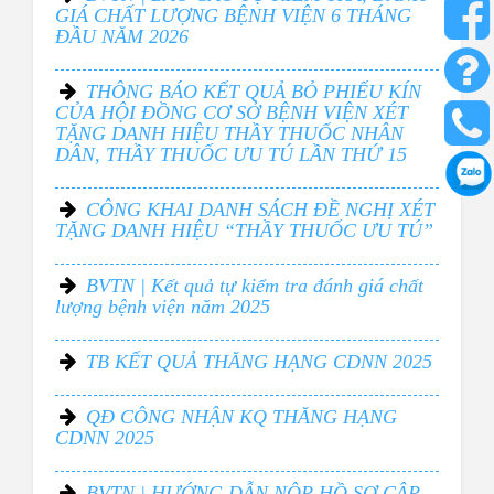
GIÁ CHẤT LƯỢNG BỆNH VIỆN 6 THÁNG
ĐẦU NĂM 2026
THÔNG BÁO KẾT QUẢ BỎ PHIẾU KÍN
CỦA HỘI ĐỒNG CƠ SỞ BỆNH VIỆN XÉT
TẶNG DANH HIỆU THẦY THUỐC NHÂN
DÂN, THẦY THUỐC ƯU TÚ LẦN THỨ 15
CÔNG KHAI DANH SÁCH ĐỀ NGHỊ XÉT
TẶNG DANH HIỆU “THẦY THUỐC ƯU TÚ”
BVTN | Kết quả tự kiểm tra đánh giá chất
lượng bệnh viện năm 2025
TB KẾT QUẢ THĂNG HẠNG CDNN 2025
QĐ CÔNG NHẬN KQ THĂNG HẠNG
CDNN 2025
BVTN | HƯỚNG DẪN NỘP HỒ SƠ CÂP