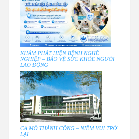
KHÁM PHÁT HIỆN BỆNH NGHỀ
NGHIỆP – BẢO VỆ SỨC KHỎE NGƯỜI
LAO ĐỘNG
CA MỔ THÀNH CÔNG – NIỀM VUI TRỞ
LẠI