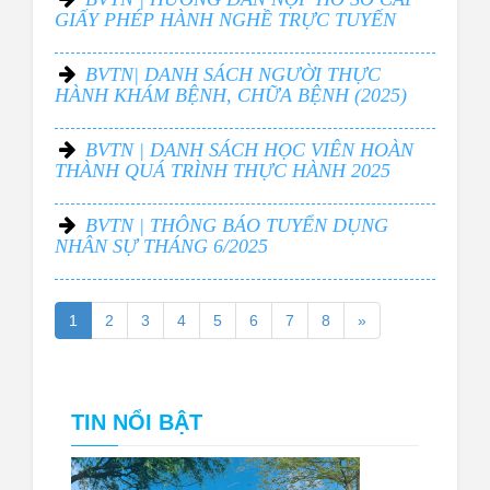
GIẤY PHÉP HÀNH NGHỀ TRỰC TUYẾN
BVTN| DANH SÁCH NGƯỜI THỰC
HÀNH KHÁM BỆNH, CHỮA BỆNH (2025)
BVTN | DANH SÁCH HỌC VIÊN HOÀN
THÀNH QUÁ TRÌNH THỰC HÀNH 2025
BVTN | THÔNG BÁO TUYỂN DỤNG
NHÂN SỰ THÁNG 6/2025
1
2
3
4
5
6
7
8
»
TIN NỔI BẬT