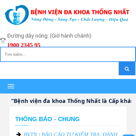
Đường dây nóng: (Giờ hành chánh)
1900 2345 95
Toggle
navigation
“Bệnh viện đa khoa Thống Nhất là Cấp khám b
THÔNG BÁO - CHUNG
BVTN | BÁO CÁO TỰ KIỂM TRA, ĐÁNH