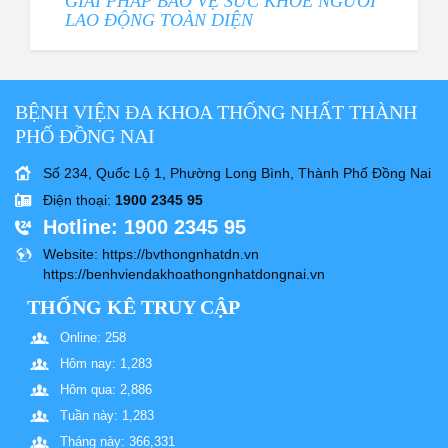
GIẢI PHÁP BẢO VỆ SỨC KHỎE NGƯỜI
LAO ĐỘNG TOÀN DIỆN
BỆNH VIỆN ĐA KHOA THỐNG NHẤT THÀNH
PHỐ ĐỒNG NAI
Số 234, Quốc Lộ 1, Phường Long Bình, Thành Phố Đồng Nai
Điện thoại
:
1900 2345 95
Hotline
: 1900 2345 95
Website
: https://bvthongnhatdn.vn
https://benhviendakhoathongnhatdongnai.vn
THỐNG KÊ TRUY CẬP
Online: 258
Hôm nay: 1,283
Hôm qua: 2,886
Tuần này: 1,283
Tháng này: 366,331