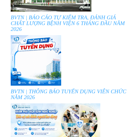
BVTN | BÁO CÁO TỰ KIỂM TRA, ĐÁNH GIÁ
CHẤT LƯỢNG BỆNH VIỆN 6 THÁNG ĐẦU NĂM
2026
BVTN | THÔNG BÁO TUYỂN DỤNG VIÊN CHỨC
NĂM 2026