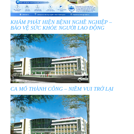
KHÁM PHÁT HIỆN BỆNH NGHỀ NGHIỆP –
BẢO VỆ SỨC KHỎE NGƯỜI LAO ĐỘNG
CA MỔ THÀNH CÔNG – NIỀM VUI TRỞ LẠI