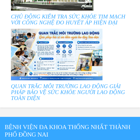
CHỦ ĐỘNG KIỂM TRA SỨC KHỎE TIM MẠCH
VỚI CÔNG NGHỆ ĐO HUYẾT ÁP HIỆN ĐẠI
QUAN TRẮC MÔI TRƯỜNG LAO ĐỘNG GIẢI
PHÁP BẢO VỆ SỨC KHỎE NGƯỜI LAO ĐỘNG
TOÀN DIỆN
BỆNH VIỆN ĐA KHOA THỐNG NHẤT THÀNH
PHỐ ĐỒNG NAI