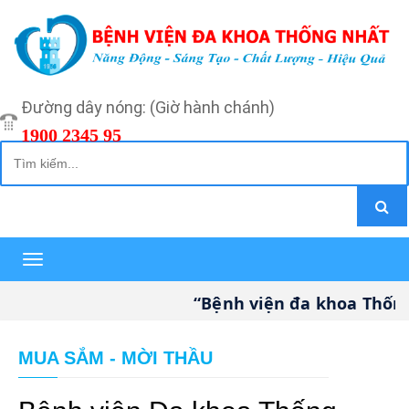
Đường dây nóng: (Giờ hành chánh)
1900 2345 95
Toggle
navigation
“Bệnh viện đa khoa Thống Nh
MUA SẮM - MỜI THẦU