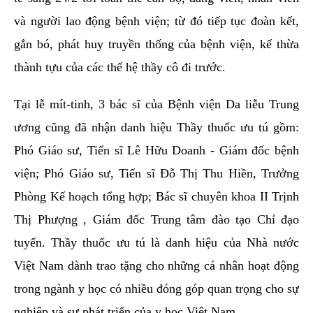
và người lao động bệnh viện; từ đó tiếp tục đoàn kết,
gắn bó, phát huy truyền thống của bệnh viện, kế thừa
thành tựu của các thế hệ thầy cô đi trước.
Tại lễ mít-tinh, 3 bác sĩ của Bệnh viện Da liễu Trung
ương cũng đã nhận danh hiệu Thầy thuốc ưu tú gồm:
Phó Giáo sư, Tiến sĩ Lê Hữu Doanh - Giám đốc bệnh
viện; Phó Giáo sư, Tiến sĩ Đỗ Thị Thu Hiền, Trưởng
Phòng Kế hoạch tổng hợp; Bác sĩ chuyên khoa II Trịnh
Thị Phượng , Giám đốc Trung tâm đào tạo Chỉ đạo
tuyến. Thầy thuốc ưu tú là danh hiệu của Nhà nước
Việt Nam dành trao tặng cho những cá nhân hoạt động
trong ngành y học có nhiều đóng góp quan trọng cho sự
nghiệp và sự phát triển của y học Việt Nam.