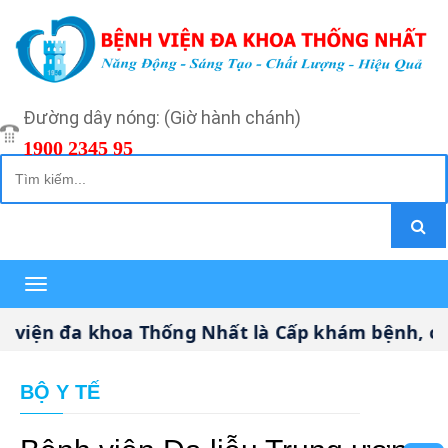
Đường dây nóng: (Giờ hành chánh)
1900 2345 95
Toggle
navigation
n đa khoa Thống Nhất là Cấp khám bệnh, chữa b
BỘ Y TẾ