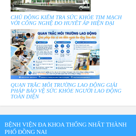
CHỦ ĐỘNG KIỂM TRA SỨC KHỎE TIM MẠCH
VỚI CÔNG NGHỆ ĐO HUYẾT ÁP HIỆN ĐẠI
QUAN TRẮC MÔI TRƯỜNG LAO ĐỘNG GIẢI
PHÁP BẢO VỆ SỨC KHỎE NGƯỜI LAO ĐỘNG
TOÀN DIỆN
BỆNH VIỆN ĐA KHOA THỐNG NHẤT THÀNH
PHỐ ĐỒNG NAI