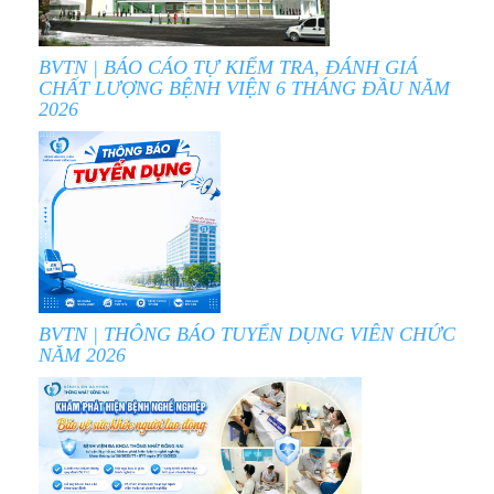
BVTN | BÁO CÁO TỰ KIỂM TRA, ĐÁNH GIÁ
CHẤT LƯỢNG BỆNH VIỆN 6 THÁNG ĐẦU NĂM
2026
BVTN | THÔNG BÁO TUYỂN DỤNG VIÊN CHỨC
NĂM 2026