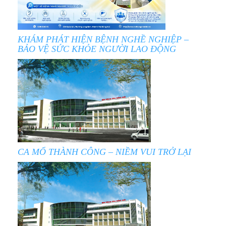
KHÁM PHÁT HIỆN BỆNH NGHỀ NGHIỆP –
BẢO VỆ SỨC KHỎE NGƯỜI LAO ĐỘNG
CA MỔ THÀNH CÔNG – NIỀM VUI TRỞ LẠI