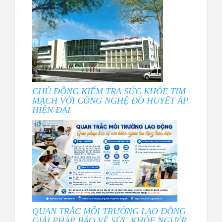
CHỦ ĐỘNG KIỂM TRA SỨC KHỎE TIM
MẠCH VỚI CÔNG NGHỆ ĐO HUYẾT ÁP
HIỆN ĐẠI
QUAN TRẮC MÔI TRƯỜNG LAO ĐỘNG
GIẢI PHÁP BẢO VỆ SỨC KHỎE NGƯỜI