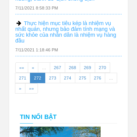
7/11/2021 8:58:33 PM
Thực hiện mục tiêu kép là nhiệm vụ
nhất quán, nhưng bảo đảm tính mạng và
sức khỏe của nhân dân là nhiệm vụ hàng
đầu
7/11/2021 1:18:46 PM
««
«
…
267
268
269
270
271
272
273
274
275
276
…
»
»»
TIN NỔI BẬT