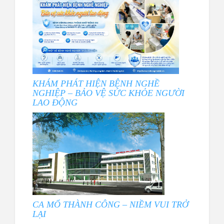
KHÁM PHÁT HIỆN BỆNH NGHỀ
NGHIỆP – BẢO VỆ SỨC KHỎE NGƯỜI
LAO ĐỘNG
CA MỔ THÀNH CÔNG – NIỀM VUI TRỞ
LẠI