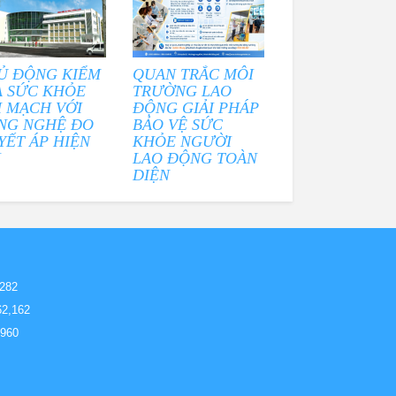
Ủ ĐỘNG KIỂM
QUAN TRẮC MÔI
A SỨC KHỎE
TRƯỜNG LAO
M MẠCH VỚI
ĐỘNG GIẢI PHÁP
NG NGHỆ ĐO
BẢO VỆ SỨC
YẾT ÁP HIỆN
KHỎE NGƯỜI
I
LAO ĐỘNG TOÀN
DIỆN
,282
62,162
,960