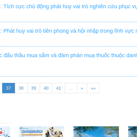
: Tích cực chủ động phát huy vai trò nghiên cứu phục v
 Phát huy vai trò tiên phong và hội nhập trong lĩnh vực 
tác đấu thầu mua sắm và đàm phán mua thuốc thuộc dan
37
38
39
40
41
…
»
»»