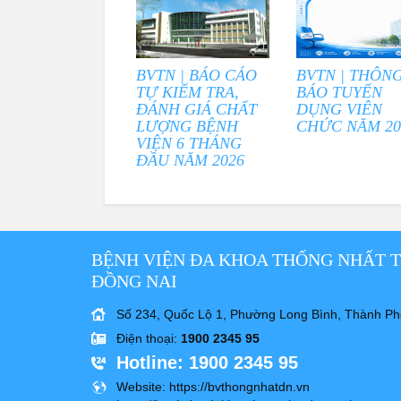
BVTN | BÁO CÁO
BVTN | THÔN
TỰ KIỂM TRA,
BÁO TUYỂN
ĐÁNH GIÁ CHẤT
DỤNG VIÊN
LƯỢNG BỆNH
CHỨC NĂM 20
VIỆN 6 THÁNG
ĐẦU NĂM 2026
BỆNH VIỆN ĐA KHOA THỐNG NHẤT 
ĐỒNG NAI
Số 234, Quốc Lộ 1, Phường Long Bình, Thành Ph
Điện thoại
:
1900 2345 95
Hotline
: 1900 2345 95
Website
: https://bvthongnhatdn.vn