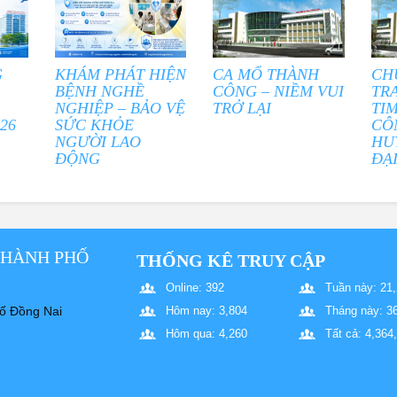
G
KHÁM PHÁT HIỆN
CA MỔ THÀNH
CH
BỆNH NGHỀ
CÔNG – NIỀM VUI
TR
NGHIỆP – BẢO VỆ
TRỞ LẠI
TI
26
SỨC KHỎE
CÔ
NGƯỜI LAO
HU
ĐỘNG
ĐẠ
THÀNH PHỐ
THỐNG KÊ TRUY CẬP
Online: 392
Tuần này: 21
ố Đồng Nai
Hôm nay: 3,804
Tháng này: 3
Hôm qua: 4,260
Tất cả: 4,364