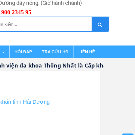
Đường dây nóng: (Giờ hành chánh)
1900 2345 95
C
HỎI ĐÁP
TRA CỨU HĐ
LIÊN HỆ
viện đa khoa Thống Nhất là Cấp khám bệnh, chữ
 khăn tỉnh Hải Dương