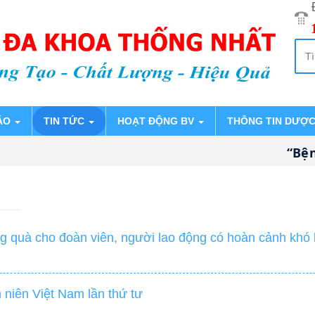
ÁO
TIN TỨC
HOẠT ĐỘNG BV
THÔNG TIN DƯỢ
“Bệnh 
g quà cho đoàn viên, người lao động có hoàn cảnh khó
 niên Việt Nam lần thứ tư