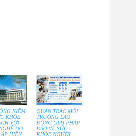
ỘNG KIỂM
QUAN TRẮC MÔI
ỨC KHỎE
TRƯỜNG LAO
ẠCH VỚI
ĐỘNG GIẢI PHÁP
NGHỆ ĐO
BẢO VỆ SỨC
 ÁP HIỆN
KHỎE NGƯỜI