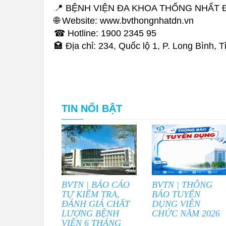
📍 BỆNH VIỆN ĐA KHOA THỐNG NHẤT 
🌐 Website: www.bvthongnhatdn.vn
☎ Hotline: 1900 2345 95
🏩 Địa chỉ: 234, Quốc lộ 1, P. Long Bình, 
TIN NỔI BẬT
BVTN | BÁO CÁO
BVTN | THÔNG
TỰ KIỂM TRA,
BÁO TUYỂN
ĐÁNH GIÁ CHẤT
DỤNG VIÊN
LƯỢNG BỆNH
CHỨC NĂM 2026
VIỆN 6 THÁNG