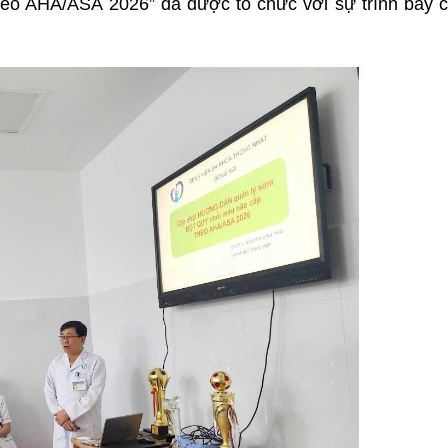
heo AHA/ASA 2026” đã được tổ chức với sự trình bày 