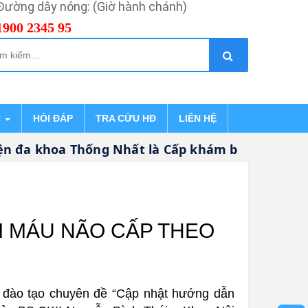
Đường dây nóng: (Giờ hành chánh)
1900 2345 95
C
HỎI ĐÁP
TRA CỨU HĐ
LIÊN HỆ
 khoa Thống Nhất là Cấp khám bệnh, chữa bệnh
I MÁU NÃO CẤP THEO
i đào tạo chuyên đề “Cập nhật hướng dẫn