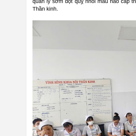
quản lý sớm đột quỵ nhồi máu não cấp t
Thần kinh.