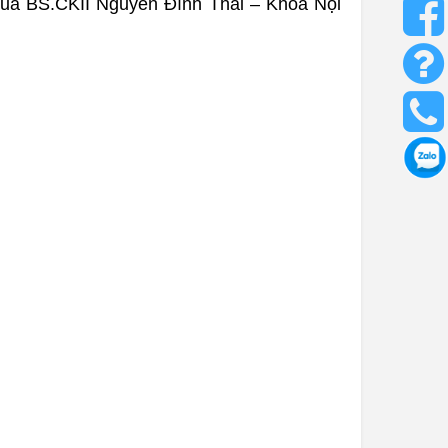
của BS.CKII Nguyễn Đình Thái – Khoa Nội