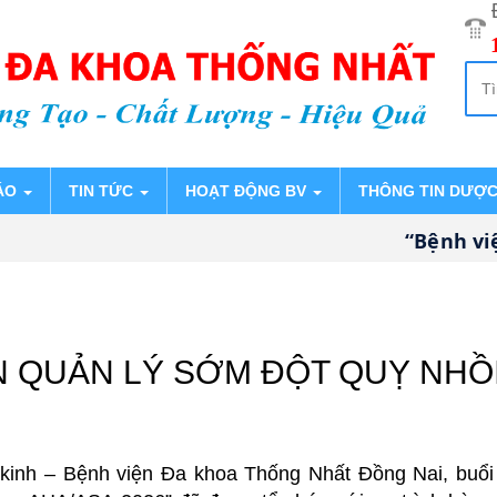
ÁO
TIN TỨC
HOẠT ĐỘNG BV
THÔNG TIN DƯỢ
“Bệnh viện đa
 QUẢN LÝ SỚM ĐỘT QUỴ NHỒ
 kinh – Bệnh viện Đa khoa Thống Nhất Đồng Nai, buổ