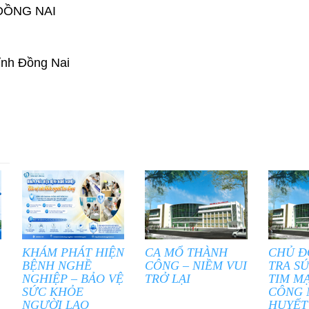
ĐỒNG NAI
Tỉnh Đồng Nai
KHÁM PHÁT HIỆN
CA MỔ THÀNH
CHỦ Đ
BỆNH NGHỀ
CÔNG – NIỀM VUI
TRA S
NGHIỆP – BẢO VỆ
TRỞ LẠI
TIM M
SỨC KHỎE
CÔNG 
NGƯỜI LAO
HUYẾT