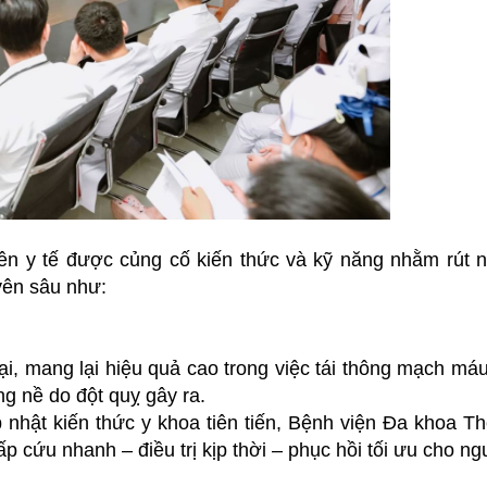
n y tế được củng cố kiến thức và kỹ năng nhằm rút ngắ
yên sâu như:
i, mang lại hiệu quả cao trong việc tái thông mạch máu 
ng nề do đột quỵ gây ra.
 nhật kiến thức y khoa tiên tiến, Bệnh viện Đa khoa T
cứu nhanh – điều trị kịp thời – phục hồi tối ưu cho ng