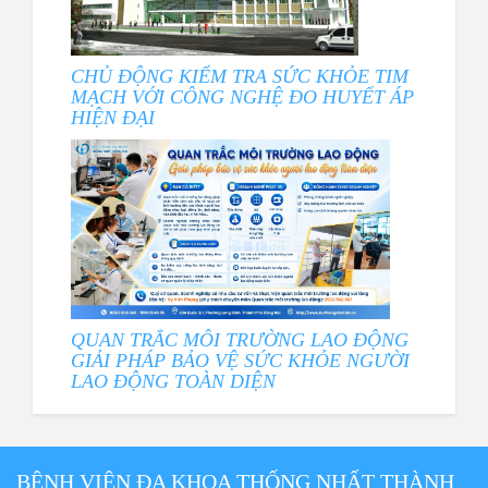
CHỦ ĐỘNG KIỂM TRA SỨC KHỎE TIM
MẠCH VỚI CÔNG NGHỆ ĐO HUYẾT ÁP
HIỆN ĐẠI
QUAN TRẮC MÔI TRƯỜNG LAO ĐỘNG
GIẢI PHÁP BẢO VỆ SỨC KHỎE NGƯỜI
LAO ĐỘNG TOÀN DIỆN
BỆNH VIỆN ĐA KHOA THỐNG NHẤT THÀNH