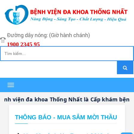
Đường dây nóng: (Giờ hành chánh)
1900 2345 95
Toggle
navigation
h viện đa khoa Thống Nhất là Cấp khám bệnh, c
THÔNG BÁO - MUA SẮM MỜI THẦU