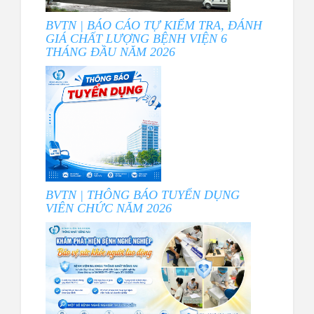
BVTN | BÁO CÁO TỰ KIỂM TRA, ĐÁNH
GIÁ CHẤT LƯỢNG BỆNH VIỆN 6
THÁNG ĐẦU NĂM 2026
BVTN | THÔNG BÁO TUYỂN DỤNG
VIÊN CHỨC NĂM 2026