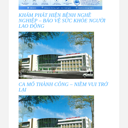
KHÁM PHÁT HIỆN BỆNH NGHỀ
NGHIỆP – BẢO VỆ SỨC KHỎE NGƯỜI
LAO ĐỘNG
CA MỔ THÀNH CÔNG – NIỀM VUI TRỞ
LẠI