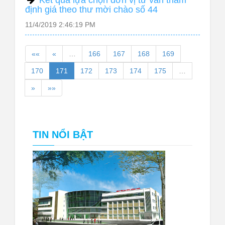
Kết quả lựa chọn đơn vị tư vấn thẩm
định giá theo thư mời chào số 44
11/4/2019 2:46:19 PM
««
«
…
166
167
168
169
170
171
172
173
174
175
…
»
»»
TIN NỔI BẬT