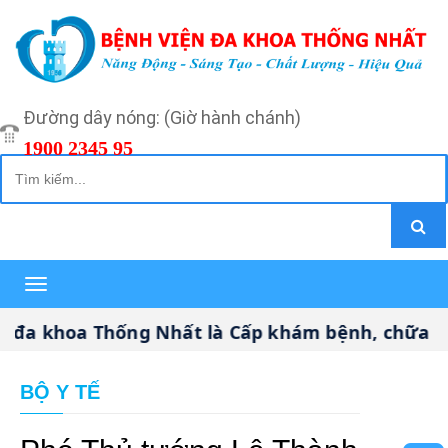
Đường dây nóng: (Giờ hành chánh)
1900 2345 95
Toggle
navigation
hoa Thống Nhất là Cấp khám bệnh, chữa bệnh CH
BỘ Y TẾ