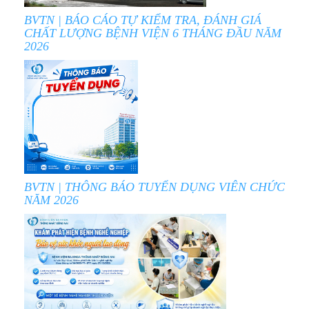
BVTN | BÁO CÁO TỰ KIỂM TRA, ĐÁNH GIÁ
CHẤT LƯỢNG BỆNH VIỆN 6 THÁNG ĐẦU NĂM
2026
BVTN | THÔNG BÁO TUYỂN DỤNG VIÊN CHỨC
NĂM 2026