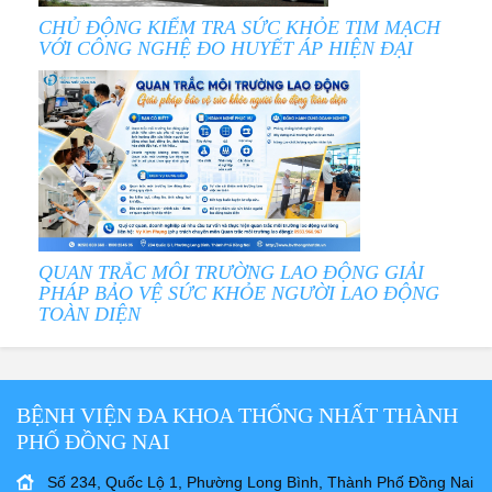
CHỦ ĐỘNG KIỂM TRA SỨC KHỎE TIM MẠCH
VỚI CÔNG NGHỆ ĐO HUYẾT ÁP HIỆN ĐẠI
QUAN TRẮC MÔI TRƯỜNG LAO ĐỘNG GIẢI
PHÁP BẢO VỆ SỨC KHỎE NGƯỜI LAO ĐỘNG
TOÀN DIỆN
BỆNH VIỆN ĐA KHOA THỐNG NHẤT THÀNH
PHỐ ĐỒNG NAI
Số 234, Quốc Lộ 1, Phường Long Bình, Thành Phố Đồng Nai