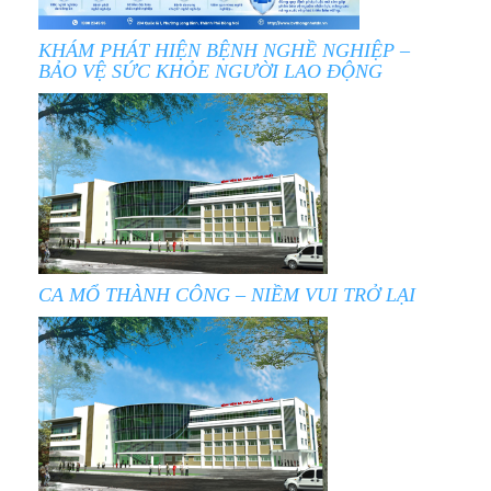
KHÁM PHÁT HIỆN BỆNH NGHỀ NGHIỆP –
BẢO VỆ SỨC KHỎE NGƯỜI LAO ĐỘNG
CA MỔ THÀNH CÔNG – NIỀM VUI TRỞ LẠI