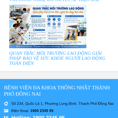
QUAN TRẮC MÔI TRƯỜNG LAO ĐỘNG GIẢI
PHÁP BẢO VỆ SỨC KHỎE NGƯỜI LAO ĐỘNG
TOÀN DIỆN
BỆNH VIỆN ĐA KHOA THỐNG NHẤT THÀNH
PHỐ ĐỒNG NAI
Số 234, Quốc Lộ 1, Phường Long Bình, Thành Phố Đồng Nai
Điện thoại
:
1900 2345 95
Hotline
: 1900 2345 95