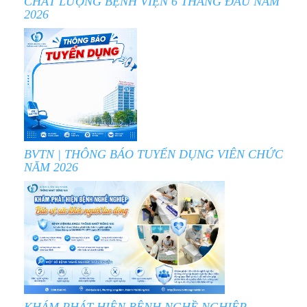
CHẤT LƯỢNG BỆNH VIỆN 6 THÁNG ĐẦU NĂM
2026
BVTN | THÔNG BÁO TUYỂN DỤNG VIÊN CHỨC
NĂM 2026