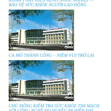
KHÁM PHÁT HIỆN BỆNH NGHỀ NGHIỆP –
BẢO VỆ SỨC KHỎE NGƯỜI LAO ĐỘNG
CA MỔ THÀNH CÔNG – NIỀM VUI TRỞ LẠI
CHỦ ĐỘNG KIỂM TRA SỨC KHỎE TIM MẠCH
VỚI CÔNG NGHỆ ĐO HUYẾT ÁP HIỆN ĐẠI