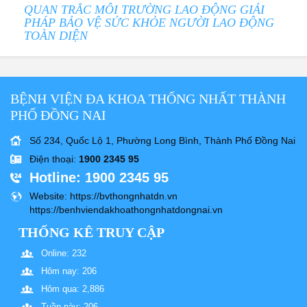
QUAN TRẮC MÔI TRƯỜNG LAO ĐỘNG GIẢI
PHÁP BẢO VỆ SỨC KHỎE NGƯỜI LAO ĐỘNG
TOÀN DIỆN
BỆNH VIỆN ĐA KHOA THỐNG NHẤT THÀNH
PHỐ ĐỒNG NAI
Số 234, Quốc Lộ 1, Phường Long Bình, Thành Phố Đồng Nai
Điện thoại
:
1900 2345 95
Hotline
: 1900 2345 95
Website
: https://bvthongnhatdn.vn
https://benhviendakhoathongnhatdongnai.vn
THỐNG KÊ TRUY CẬP
Online: 232
Hôm nay: 206
Hôm qua: 2,886
Tuần này: 206