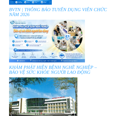
BVTN | THÔNG BÁO TUYỂN DỤNG VIÊN CHỨC
NĂM 2026
KHÁM PHÁT HIỆN BỆNH NGHỀ NGHIỆP –
BẢO VỆ SỨC KHỎE NGƯỜI LAO ĐỘNG