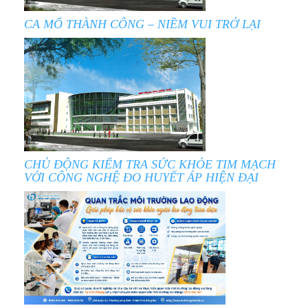
CA MỔ THÀNH CÔNG – NIỀM VUI TRỞ LẠI
CHỦ ĐỘNG KIỂM TRA SỨC KHỎE TIM MẠCH
VỚI CÔNG NGHỆ ĐO HUYẾT ÁP HIỆN ĐẠI