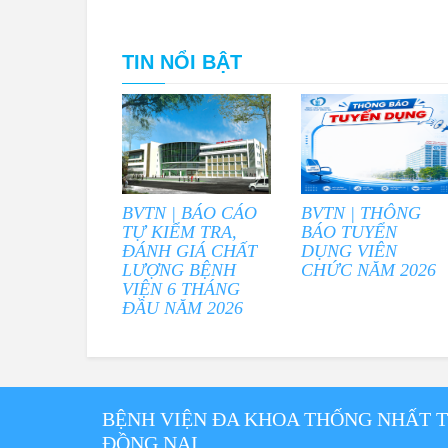
TIN NỔI BẬT
BVTN | BÁO CÁO
BVTN | THÔNG
TỰ KIỂM TRA,
BÁO TUYỂN
ĐÁNH GIÁ CHẤT
DỤNG VIÊN
LƯỢNG BỆNH
CHỨC NĂM 2026
VIỆN 6 THÁNG
ĐẦU NĂM 2026
BỆNH VIỆN ĐA KHOA THỐNG NHẤT 
ĐỒNG NAI