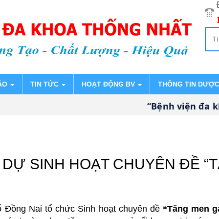
ÁO
TIN TỨC
HOẠT ĐỘNG BV
THÔNG TIN DƯỢ
“Bệnh viện đa kho
 DỰ SINH HOẠT CHUYÊN ĐỀ “
ố Đồng Nai tổ chức Sinh hoạt chuyên đề
“Tăng men ga