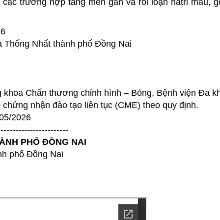
 các trường hợp tăng men gan và rối loạn natri máu, g
26
a Thống Nhất thành phố Đồng Nai
hoa Chấn thương chỉnh hình – Bỏng, Bệnh viện Đa k
chứng nhận đào tạo liên tục (CME) theo quy định.
05/2026
------------------------
HÀNH PHỐ ĐỒNG NAI
ành phố Đồng Nai