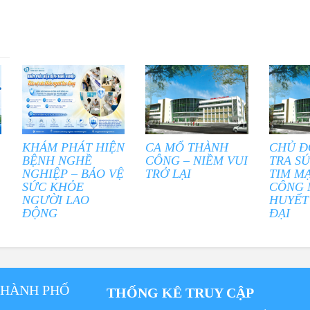
KHÁM PHÁT HIỆN
CA MỔ THÀNH
CHỦ Đ
BỆNH NGHỀ
CÔNG – NIỀM VUI
TRA S
NGHIỆP – BẢO VỆ
TRỞ LẠI
TIM M
SỨC KHỎE
CÔNG 
NGƯỜI LAO
HUYẾT
ĐỘNG
ĐẠI
THÀNH PHỐ
THỐNG KÊ TRUY CẬP