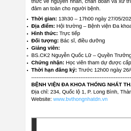
thức về nguyên nhân, chẩn đoán và xử trí
đảm an toàn cho người bệnh.
Thời gian:
13h30 – 17h00 ngày 27/05/20
Địa điểm:
Hội trường – Bệnh viện Đa kho
Hình thức:
Trực tiếp
Đối tượng:
Bác sĩ, điều dưỡng
Giảng viên:
BS.CK2 Nguyễn Quốc Lữ – Quyền Trưởng k
Chứng nhận:
Học viên tham dự được cấp 
Thời hạn đăng ký:
Trước 12h00 ngày 26/
--------------------------------------------------------
BỆNH VIỆN ĐA KHOA THỐNG NHẤT T
Địa chỉ: 234, Quốc lộ 1, P. Long Bình, Th
Website:
www.bvthongnhatdn.vn