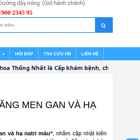
Đường dây nóng: (Giờ hành chánh)
1900 2345 95
C
HỎI ĐÁP
TRA CỨU HĐ
LIÊN HỆ
a Thống Nhất là Cấp khám bệnh, chữa bệnh CHUY
TĂNG MEN GAN VÀ HẠ
n và hạ natri máu”
, nhằm cập nhật kiến