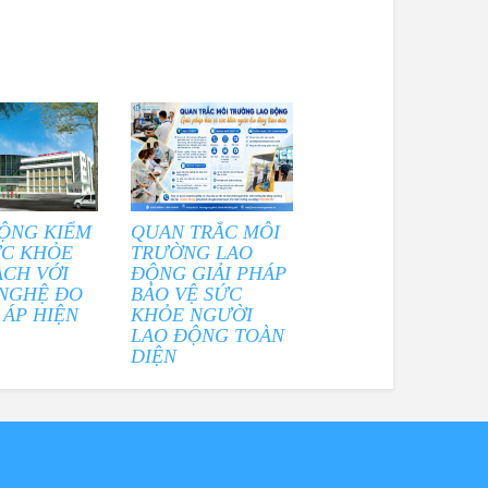
ỘNG KIỂM
QUAN TRẮC MÔI
ỨC KHỎE
TRƯỜNG LAO
ẠCH VỚI
ĐỘNG GIẢI PHÁP
NGHỆ ĐO
BẢO VỆ SỨC
 ÁP HIỆN
KHỎE NGƯỜI
LAO ĐỘNG TOÀN
DIỆN