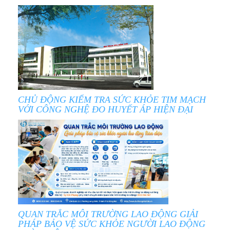
CHỦ ĐỘNG KIỂM TRA SỨC KHỎE TIM MẠCH
VỚI CÔNG NGHỆ ĐO HUYẾT ÁP HIỆN ĐẠI
QUAN TRẮC MÔI TRƯỜNG LAO ĐỘNG GIẢI
PHÁP BẢO VỆ SỨC KHỎE NGƯỜI LAO ĐỘNG