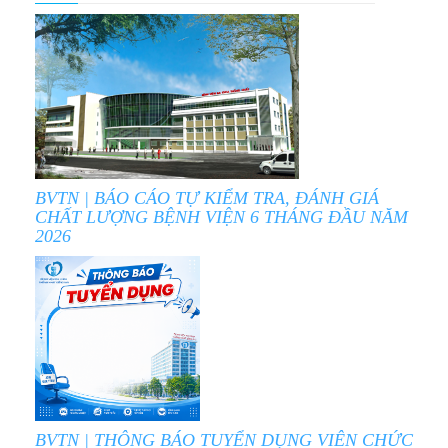
BVTN | BÁO CÁO TỰ KIỂM TRA, ĐÁNH GIÁ
CHẤT LƯỢNG BỆNH VIỆN 6 THÁNG ĐẦU NĂM
2026
BVTN | THÔNG BÁO TUYỂN DỤNG VIÊN CHỨC