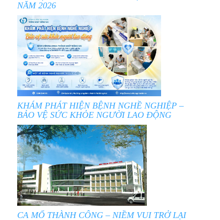
NĂM 2026
KHÁM PHÁT HIỆN BỆNH NGHỀ NGHIỆP –
BẢO VỆ SỨC KHỎE NGƯỜI LAO ĐỘNG
CA MỔ THÀNH CÔNG – NIỀM VUI TRỞ LẠI