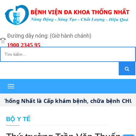
Đường dây nóng: (Giờ hành chánh)
1900 2345 95
Toggle
navigation
ống Nhất là Cấp khám bệnh, chữa bệnh CHUYÊN S
BỘ Y TẾ