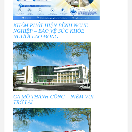
KHÁM PHÁT HIỆN BỆNH NGHỀ
NGHIỆP – BẢO VỆ SỨC KHỎE
NGƯỜI LAO ĐỘNG
CA MỔ THÀNH CÔNG – NIỀM VUI
TRỞ LẠI