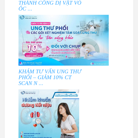
THÀNH CÔNG DỊ VẬT VỎ
ỐC ...
KHÁM TƯ VẤN UNG THƯ
PHỔI – GIẢM 10% CT
SCAN N ...