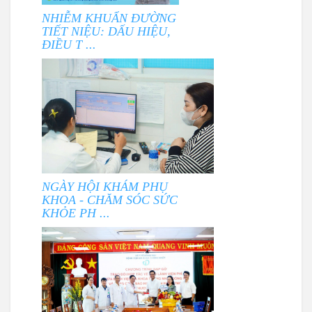
NHIỄM KHUẨN ĐƯỜNG
TIẾT NIỆU: DẤU HIỆU,
ĐIỀU T ...
NGÀY HỘI KHÁM PHỤ
KHOA - CHĂM SÓC SỨC
KHỎE PH ...