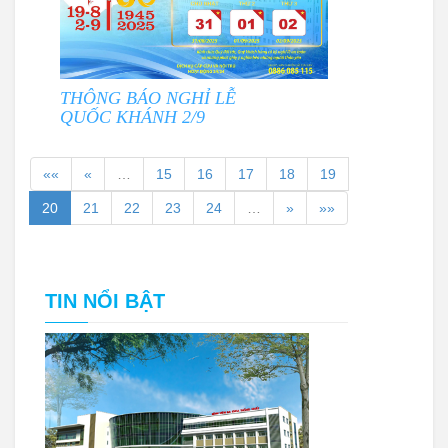
THÔNG BÁO NGHỈ LỄ
QUỐC KHÁNH 2/9
««
«
…
15
16
17
18
19
20
21
22
23
24
…
»
»»
TIN NỔI BẬT