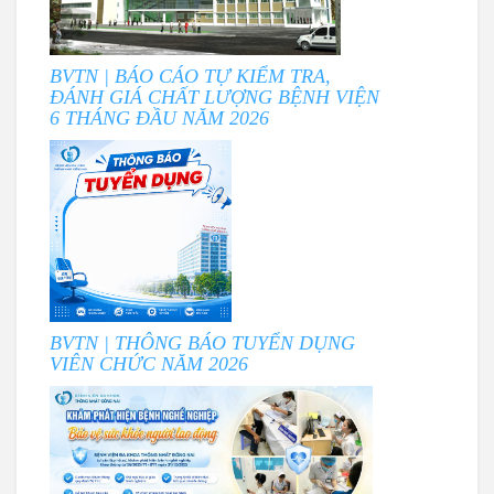
BVTN | BÁO CÁO TỰ KIỂM TRA,
ĐÁNH GIÁ CHẤT LƯỢNG BỆNH VIỆN
6 THÁNG ĐẦU NĂM 2026
BVTN | THÔNG BÁO TUYỂN DỤNG
VIÊN CHỨC NĂM 2026