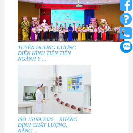
TUYÊN DƯƠNG GƯƠNG
ĐIỂN HÌNH TIÊN TIẾN
NGÀNH Y ...
ISO 15189:2022 – KHẲNG
ĐỊNH CHẤT LƯỢNG,
NĂNG ...