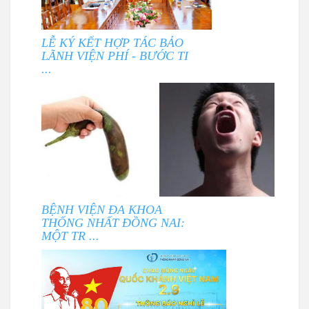
LỄ KÝ KẾT HỢP TÁC BẢO
LÃNH VIỆN PHÍ - BƯỚC TI
...
BỆNH VIỆN ĐA KHOA
THỐNG NHẤT ĐỒNG NAI:
MỘT TR ...