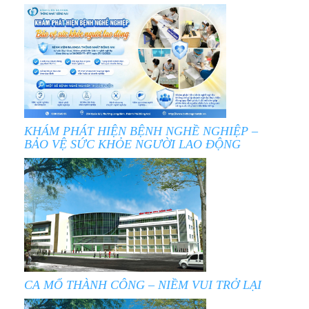
KHÁM PHÁT HIỆN BỆNH NGHỀ NGHIỆP –
BẢO VỆ SỨC KHỎE NGƯỜI LAO ĐỘNG
CA MỔ THÀNH CÔNG – NIỀM VUI TRỞ LẠI