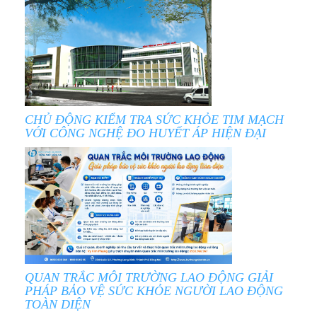
CHỦ ĐỘNG KIỂM TRA SỨC KHỎE TIM MẠCH
VỚI CÔNG NGHỆ ĐO HUYẾT ÁP HIỆN ĐẠI
QUAN TRẮC MÔI TRƯỜNG LAO ĐỘNG GIẢI
PHÁP BẢO VỆ SỨC KHỎE NGƯỜI LAO ĐỘNG
TOÀN DIỆN