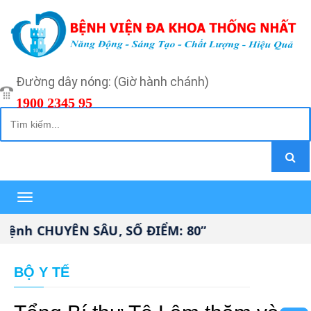
Đường dây nóng: (Giờ hành chánh)
1900 2345 95
Toggle
navigation
ệnh CHUYÊN SÂU, SỐ ĐIỂM: 80”
BỘ Y TẾ