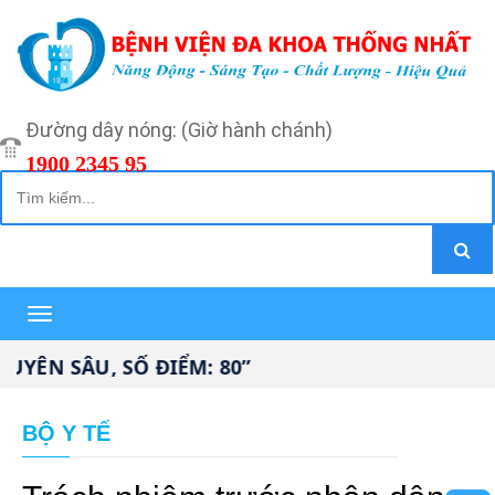
Đường dây nóng: (Giờ hành chánh)
1900 2345 95
Toggle
navigation
N SÂU, SỐ ĐIỂM: 80”
BỘ Y TẾ