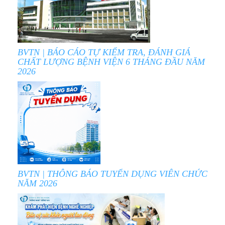
BVTN | BÁO CÁO TỰ KIỂM TRA, ĐÁNH GIÁ
CHẤT LƯỢNG BỆNH VIỆN 6 THÁNG ĐẦU NĂM
2026
BVTN | THÔNG BÁO TUYỂN DỤNG VIÊN CHỨC
NĂM 2026