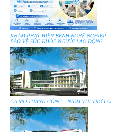
KHÁM PHÁT HIỆN BỆNH NGHỀ NGHIỆP –
BẢO VỆ SỨC KHỎE NGƯỜI LAO ĐỘNG
CA MỔ THÀNH CÔNG – NIỀM VUI TRỞ LẠI