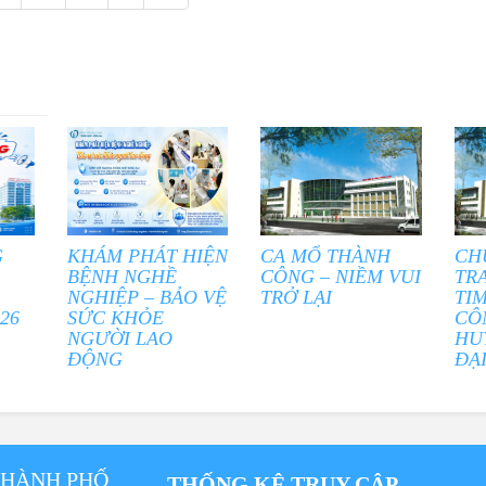
G
KHÁM PHÁT HIỆN
CA MỔ THÀNH
CH
BỆNH NGHỀ
CÔNG – NIỀM VUI
TR
NGHIỆP – BẢO VỆ
TRỞ LẠI
TI
26
SỨC KHỎE
CÔ
NGƯỜI LAO
HU
ĐỘNG
ĐẠ
THÀNH PHỐ
THỐNG KÊ TRUY CẬP