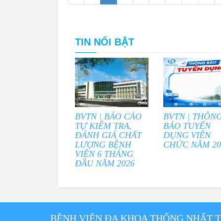
TIN NỔI BẬT
BVTN | BÁO CÁO
BVTN | THÔN
TỰ KIỂM TRA,
BÁO TUYỂN
ĐÁNH GIÁ CHẤT
DỤNG VIÊN
LƯỢNG BỆNH
CHỨC NĂM 20
VIỆN 6 THÁNG
ĐẦU NĂM 2026
BỆNH VIỆN ĐA KHOA THỐNG NHẤT 