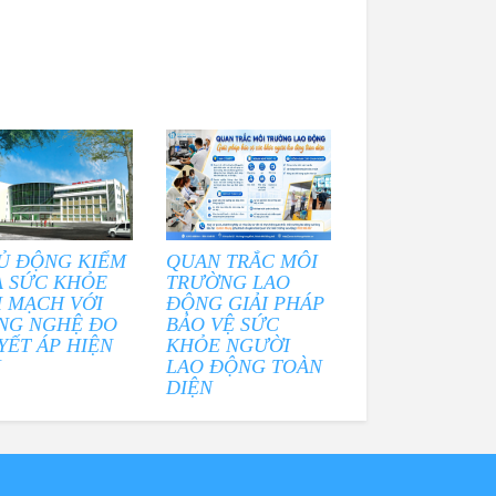
Ủ ĐỘNG KIỂM
QUAN TRẮC MÔI
A SỨC KHỎE
TRƯỜNG LAO
M MẠCH VỚI
ĐỘNG GIẢI PHÁP
NG NGHỆ ĐO
BẢO VỆ SỨC
YẾT ÁP HIỆN
KHỎE NGƯỜI
I
LAO ĐỘNG TOÀN
DIỆN