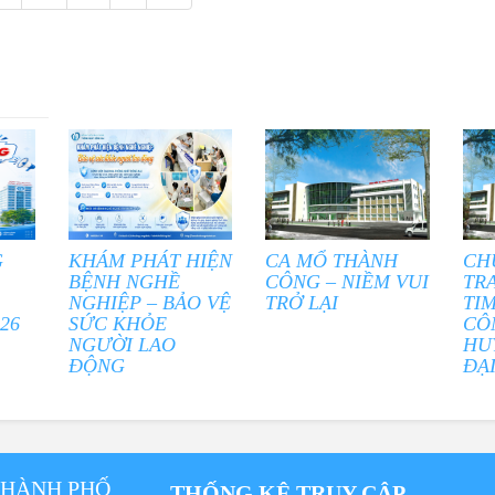
G
KHÁM PHÁT HIỆN
CA MỔ THÀNH
CH
BỆNH NGHỀ
CÔNG – NIỀM VUI
TR
NGHIỆP – BẢO VỆ
TRỞ LẠI
TI
26
SỨC KHỎE
CÔ
NGƯỜI LAO
HU
ĐỘNG
ĐẠ
THÀNH PHỐ
THỐNG KÊ TRUY CẬP