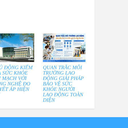
Ủ ĐỘNG KIỂM
QUAN TRẮC MÔI
A SỨC KHỎE
TRƯỜNG LAO
M MẠCH VỚI
ĐỘNG GIẢI PHÁP
NG NGHỆ ĐO
BẢO VỆ SỨC
YẾT ÁP HIỆN
KHỎE NGƯỜI
I
LAO ĐỘNG TOÀN
DIỆN