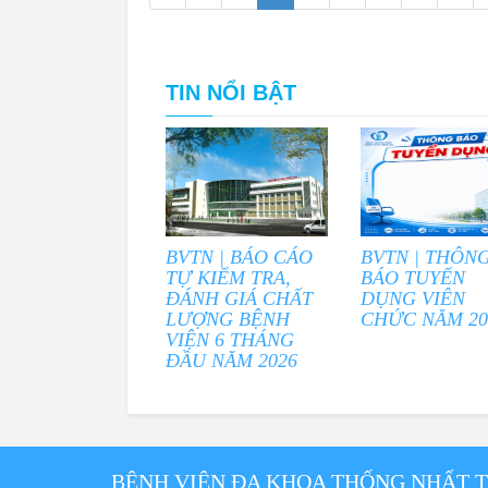
TIN NỔI BẬT
BVTN | BÁO CÁO
BVTN | THÔN
TỰ KIỂM TRA,
BÁO TUYỂN
ĐÁNH GIÁ CHẤT
DỤNG VIÊN
LƯỢNG BỆNH
CHỨC NĂM 20
VIỆN 6 THÁNG
ĐẦU NĂM 2026
BỆNH VIỆN ĐA KHOA THỐNG NHẤT 