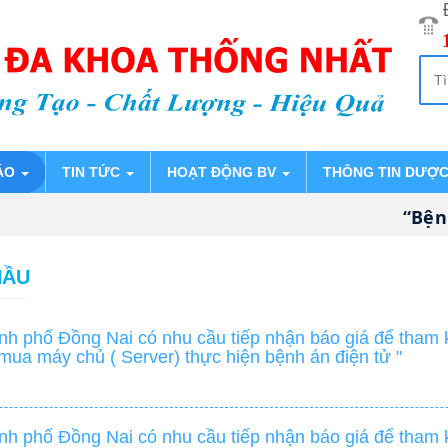
ÁO
TIN TỨC
HOẠT ĐỘNG BV
THÔNG TIN DƯỢ
“Bệnh v
HẦU
h phố Đồng Nai có nhu cầu tiếp nhận báo giá để tham k
 mua máy chủ ( Server) thực hiện bệnh án điện tử "
h phố Đồng Nai có nhu cầu tiếp nhận báo giá để tham k