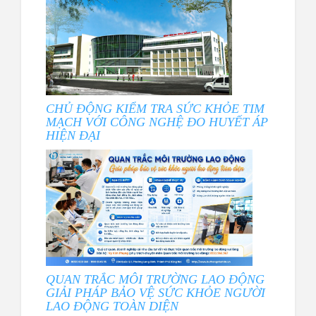
CHỦ ĐỘNG KIỂM TRA SỨC KHỎE TIM
MẠCH VỚI CÔNG NGHỆ ĐO HUYẾT ÁP
HIỆN ĐẠI
QUAN TRẮC MÔI TRƯỜNG LAO ĐỘNG
GIẢI PHÁP BẢO VỆ SỨC KHỎE NGƯỜI
LAO ĐỘNG TOÀN DIỆN