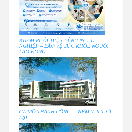
KHÁM PHÁT HIỆN BỆNH NGHỀ
NGHIỆP – BẢO VỆ SỨC KHỎE NGƯỜI
LAO ĐỘNG
CA MỔ THÀNH CÔNG – NIỀM VUI TRỞ
LẠI