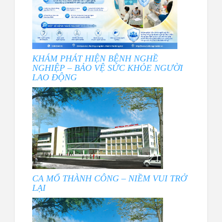
KHÁM PHÁT HIỆN BỆNH NGHỀ
NGHIỆP – BẢO VỆ SỨC KHỎE NGƯỜI
LAO ĐỘNG
CA MỔ THÀNH CÔNG – NIỀM VUI TRỞ
LẠI