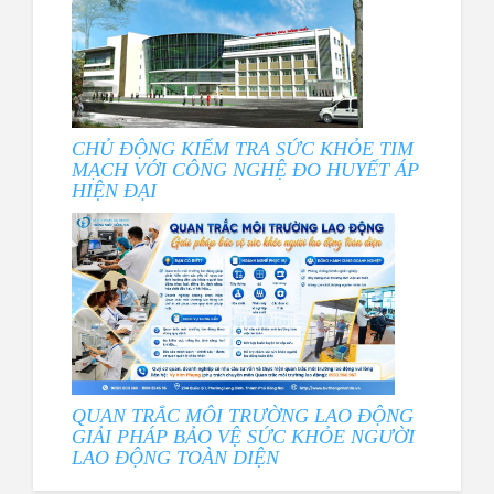
CHỦ ĐỘNG KIỂM TRA SỨC KHỎE TIM
MẠCH VỚI CÔNG NGHỆ ĐO HUYẾT ÁP
HIỆN ĐẠI
QUAN TRẮC MÔI TRƯỜNG LAO ĐỘNG
GIẢI PHÁP BẢO VỆ SỨC KHỎE NGƯỜI
LAO ĐỘNG TOÀN DIỆN