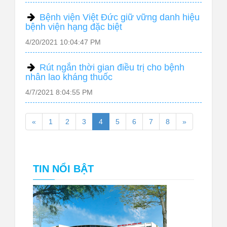
Bệnh viện Việt Đức giữ vững danh hiệu
bệnh viện hạng đặc biệt
4/20/2021 10:04:47 PM
Rút ngắn thời gian điều trị cho bệnh
nhân lao kháng thuốc
4/7/2021 8:04:55 PM
«
1
2
3
4
5
6
7
8
»
TIN NỔI BẬT