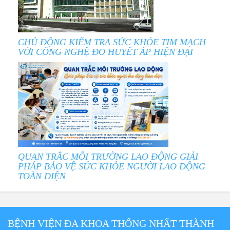
CHỦ ĐỘNG KIỂM TRA SỨC KHỎE TIM MẠCH
VỚI CÔNG NGHỆ ĐO HUYẾT ÁP HIỆN ĐẠI
QUAN TRẮC MÔI TRƯỜNG LAO ĐỘNG GIẢI
PHÁP BẢO VỆ SỨC KHỎE NGƯỜI LAO ĐỘNG
TOÀN DIỆN
BỆNH VIỆN ĐA KHOA THỐNG NHẤT THÀNH