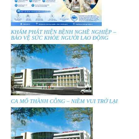
KHÁM PHÁT HIỆN BỆNH NGHỀ NGHIỆP –
BẢO VỆ SỨC KHỎE NGƯỜI LAO ĐỘNG
CA MỔ THÀNH CÔNG – NIỀM VUI TRỞ LẠI