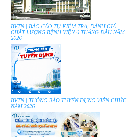
BVTN | BÁO CÁO TỰ KIỂM TRA, ĐÁNH GIÁ
CHẤT LƯỢNG BỆNH VIỆN 6 THÁNG ĐẦU NĂM
2026
BVTN | THÔNG BÁO TUYỂN DỤNG VIÊN CHỨC
NĂM 2026