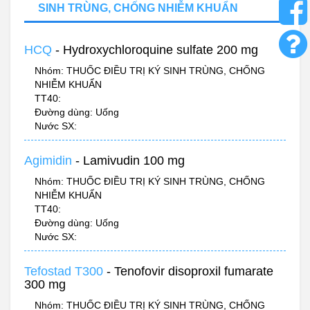
SINH TRÙNG, CHỐNG NHIỄM KHUẨN
HCQ
- Hydroxychloroquine sulfate 200 mg
Nhóm: THUỐC ĐIỀU TRỊ KÝ SINH TRÙNG, CHỐNG
NHIỄM KHUẨN
TT40:
Đường dùng: Uống
Nước SX:
Agimidin
- Lamivudin 100 mg
Nhóm: THUỐC ĐIỀU TRỊ KÝ SINH TRÙNG, CHỐNG
NHIỄM KHUẨN
TT40:
Đường dùng: Uống
Nước SX:
Tefostad T300
- Tenofovir disoproxil fumarate
300 mg
Nhóm: THUỐC ĐIỀU TRỊ KÝ SINH TRÙNG, CHỐNG