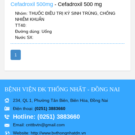
Cefadroxil 500mg
- Cefadroxil 500 mg
Nhóm: THUỐC ĐIỀU TRỊ KÝ SINH TRÙNG, CHỐNG
NHIỄM KHUẨN
TT40:
Đường dùng: Uống
Nước SX:
1
BỆNH VIỆN ĐK THỐNG NHẤT - ĐỒNG NAI
234, QL 1, Phường Tân Biên, Biên Hòa, Đồng Nai
Điện thoại
:
(0251) 3883660
Hotline
: (0251) 3883660
Email
: cnttbvtn@gmail.com
Website
: http://www.bvthongnhatdn.vn