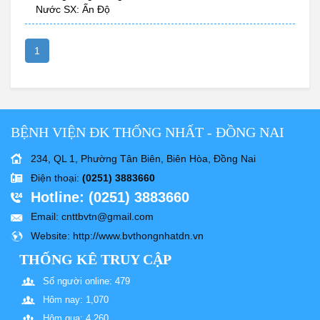
Nước SX: Ấn Độ
1
BỆNH VIỆN ĐK THỐNG NHẤT - ĐỒNG NAI
234, QL 1, Phường Tân Biên, Biên Hòa, Đồng Nai
Điện thoại
:
(0251) 3883660
Hotline
: (0251) 3883660
Email
: cnttbvtn@gmail.com
Website
: http://www.bvthongnhatdn.vn
THỐNG KÊ TRUY CẬP
Số người online: 479
Hôm nay: 1,070
Hôm qua: 4,260