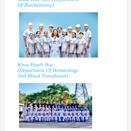
Of Biochemistry)
Khoa Huyết Học
(Department Of Hematology
And Blood Transfusion)