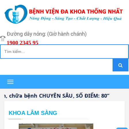
Đường dây nóng: (Giờ hành chánh)
1900 2345 95
Toggle
navigation
h CHUYÊN SÂU, SỐ ĐIỂM: 80”
KHOA LÂM SÀNG