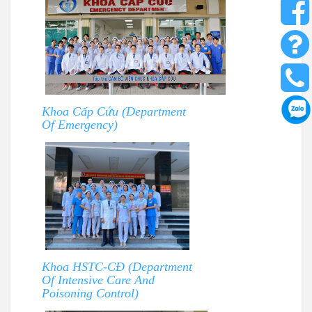
Khoa Cấp Cứu (Department
Of Emergency)
Khoa HSTC-CĐ (Department
Of Intensive Care And
Poisoning Control)