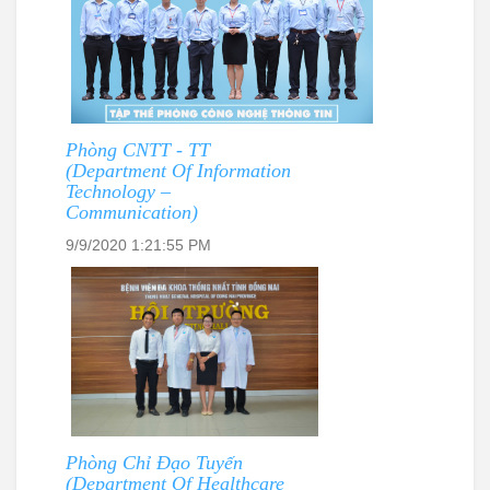
Phòng CNTT - TT
(Department Of Information
Technology –
Communication)
9/9/2020 1:21:55 PM
Phòng Chỉ Đạo Tuyến
(Department Of Healthcare