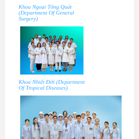
Khoa Ngoại Tổng Quát
(Department Of General
Surgery)
Khoa Nhiệt Đới (Department
Of Tropical Diseases)