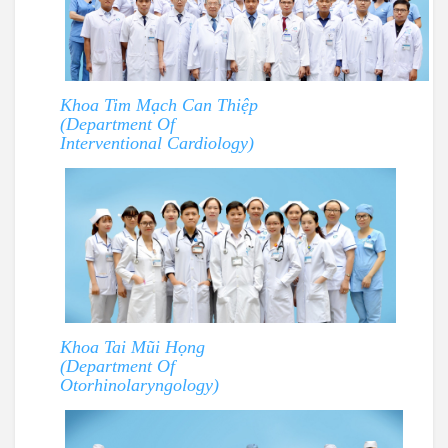
Khoa Tim Mạch Can Thiệp
(Department Of
Interventional Cardiology)
Khoa Tai Mũi Họng
(Department Of
Otorhinolaryngology)