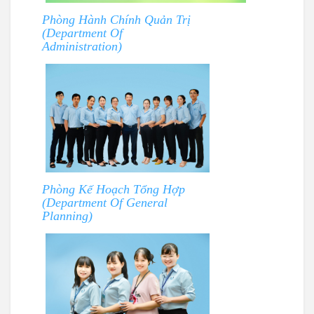
Phòng Hành Chính Quản Trị
(Department Of
Administration)
Phòng Kế Hoạch Tổng Hợp
(Department Of General
Planning)