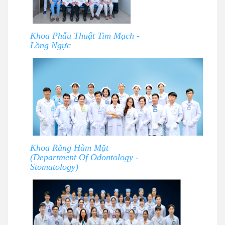
Khoa Phẫu Thuật Tim Mạch -
Lồng Ngực
Khoa Răng Hàm Mặt
(Department Of Odontology -
Stomatology)