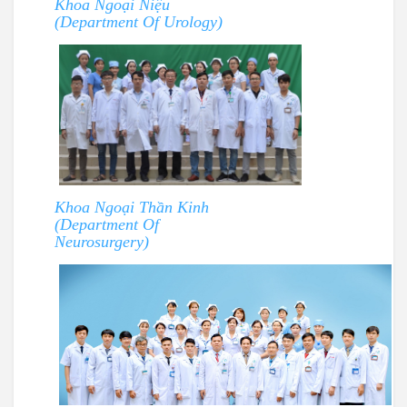
Khoa Ngoại Niệu
(Department Of Urology)
Khoa Ngoại Thần Kinh
(Department Of
Neurosurgery)